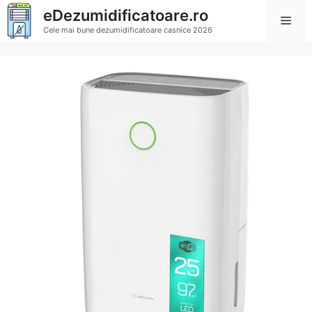
Sari
eDezumidificatoare.ro
Men
la
Cele mai bune dezumidificatoare casnice 2026
conținut