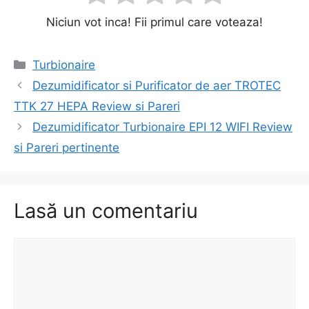
Niciun vot inca! Fii primul care voteaza!
Categorii
Turbionaire
Navigare
Dezumidificator si Purificator de aer TROTEC
în
TTK 27 HEPA Review si Pareri
articole
Dezumidificator Turbionaire EPI 12 WIFI Review
si Pareri pertinente
Lasă un comentariu
Comentariu