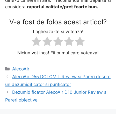
dintr-o camera in alta. Il recomanda mai departe si
considera
raportul calitate/pret foarte bun.
V-a fost de folos acest articol?
Logheaza-te si voteaza!
Niciun vot inca! Fii primul care voteaza!
Categorii
AlecoAir
Navigare
AlecoAir D55 DOLOMIT Review si Pareri despre
în
un dezumidificator si purificator
articole
Dezumidificator AlecoAir D10 Junior Review si
Pareri obiective