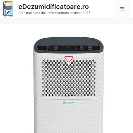
Sari
eDezumidificatoare.ro
Men
la
Cele mai bune dezumidificatoare casnice 2026
conținut