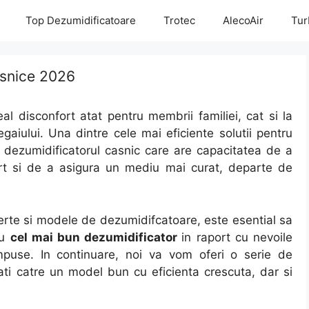
Top Dezumidificatoare
Trotec
AlecoAir
Tur
asnice 2026
l disconfort atat pentru membrii familiei, cat si la
gaiului. Una dintre cele mai eficiente solutii pentru
 dezumidificatorul casnic care are capacitatea de a
urt si de a asigura un mediu mai curat, departe de
ferte si modele de dezumidifcatoare, este esential sa
ru
cel mai bun dezumidificator
in raport cu nevoile
impuse. In continuare, noi va vom oferi o serie de
tati catre un model bun cu eficienta crescuta, dar si