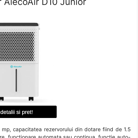
 AlecoAir D10 Junior
detalii si pret!
 mp, capacitatea rezervorului din dotare fiind de 1.5
lare, functionare automata sau continua, functie auto-