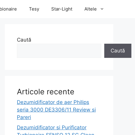
bionaire
Tesy
Star-Light
Altele
Caută
Caută
Articole recente
Dezumidificator de aer Philips
seria 3000 DE3306/11 Review si
Pareri
Dezumidificator si Purificator
Turbionaire SENSO 12 SG Clean