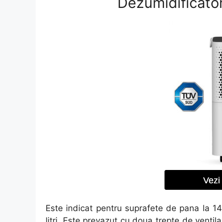
Dezumidificator
Vezi 
Este indicat pentru suprafete de pana la 14
litri. Este prevazut cu doua trepte de venti