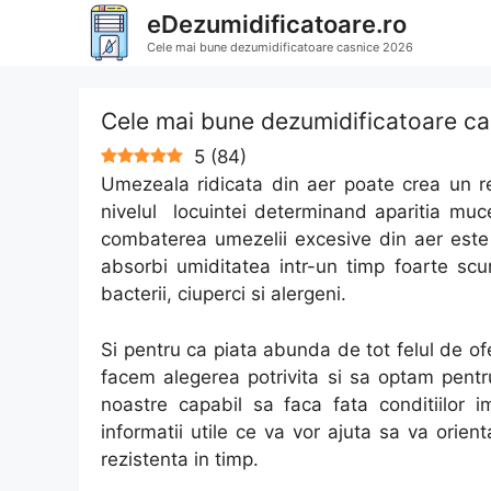
Sari
eDezumidificatoare.ro
la
Cele mai bune dezumidificatoare casnice 2026
conținut
Cele mai bune dezumidificatoare c
5
(
84
)
Umezeala ridicata din aer poate crea un rea
nivelul locuintei determinand aparitia muce
combaterea umezelii excesive din aer este
absorbi umiditatea intr-un timp foarte sc
bacterii, ciuperci si alergeni.
Si pentru ca piata abunda de tot felul de o
facem alegerea potrivita si sa optam pent
noastre capabil sa faca fata conditiilor 
informatii utile ce va vor ajuta sa va orien
rezistenta in timp.