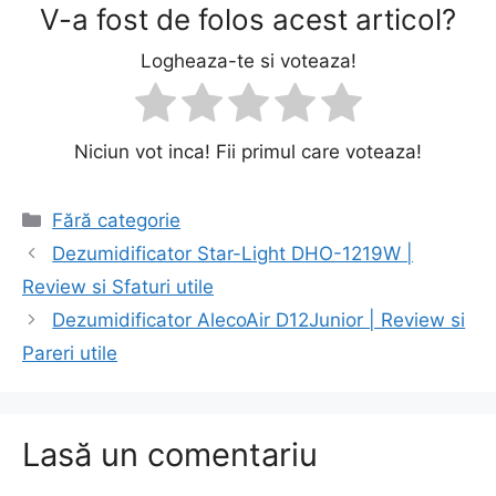
V-a fost de folos acest articol?
Logheaza-te si voteaza!
Niciun vot inca! Fii primul care voteaza!
Categorii
Fără categorie
Navigare
Dezumidificator Star-Light DHO-1219W |
în
Review si Sfaturi utile
articole
Dezumidificator AlecoAir D12Junior | Review si
Pareri utile
Lasă un comentariu