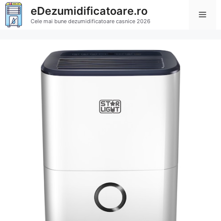
Sari
eDezumidificatoare.ro
Men
la
Cele mai bune dezumidificatoare casnice 2026
conținut