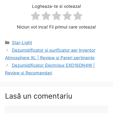
Logheaza-te si voteaza!
Niciun vot inca! Fii primul care voteaza!
Categorii
Star-Light
Navigare
Dezumidificator si purificator aer Inventor
în
Atmosphere XL | Review si Pareri pertinente
articole
Dezumidificator Electrolux EXD16DN4W |
Review si Recomandari
Lasă un comentariu
Comentariu