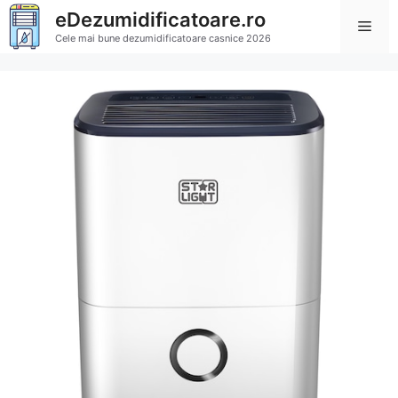
Sari
eDezumidificatoare.ro
Men
la
Cele mai bune dezumidificatoare casnice 2026
conținut