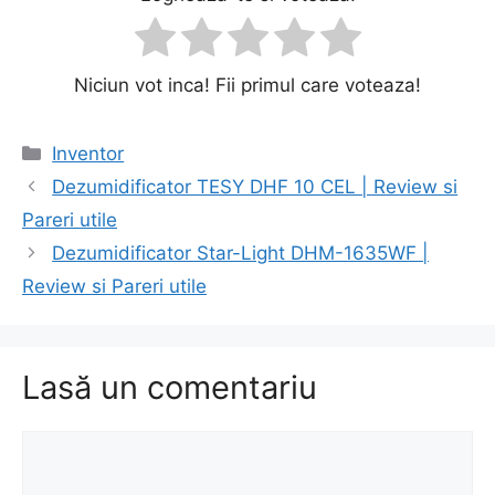
Niciun vot inca! Fii primul care voteaza!
Categorii
Inventor
Navigare
Dezumidificator TESY DHF 10 CEL | Review si
în
Pareri utile
articole
Dezumidificator Star-Light DHM-1635WF |
Review si Pareri utile
Lasă un comentariu
Comentariu