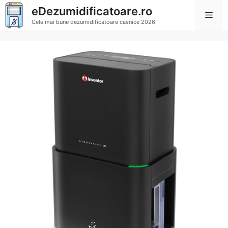
Sari
eDezumidificatoare.ro
Men
la
Cele mai bune dezumidificatoare casnice 2026
conținut