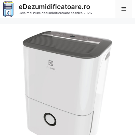
Sari
eDezumidificatoare.ro
Men
la
Cele mai bune dezumidificatoare casnice 2026
conținut