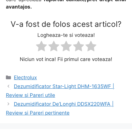
avantajos.
V-a fost de folos acest articol?
Logheaza-te si voteaza!
Niciun vot inca! Fii primul care voteaza!
Categorii
Electrolux
Navigare
Dezumidificator Star-Light DHM-1635WF |
în
Review si Pareri utile
articole
Dezumidificator De’Longhi DDSX220WFA |
Review si Pareri pertinente