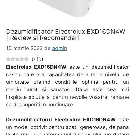
Dezumidificator Electrolux EXD16DN4W
| Review si Recomandari
10 martie 2022
de
admin
0
(
0
)
Electrolux EXD16DN4W
este un dezumidificator
casnic care are capacitatea de a regla nivelul de
umiditate oferind conditiile optime pentru un
mediu curat si sanatos. Daca este cea mai
inspirata solutie si pentru nevoile voastre, ramane
sa descoperiti in continuare.
Dezumidificatorul Electrolux EXD16DN4W
este
un model potrivit pentru spatii generoase, de pana
la 44 mp. Prin intermediul display-ului din dotare