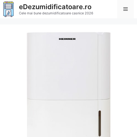
Sari
eDezumidificatoare.ro
Men
la
Cele mai bune dezumidificatoare casnice 2026
conținut