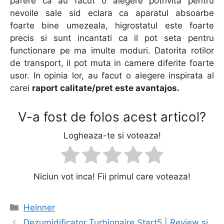
parere ca au facut o alegere potrivita pentru
nevoile sale sid eclara ca aparatul absoarbe
foarte bine umezeala, higrostatul este foarte
precis si sunt incantati ca il pot seta pentru
functionare pe ma imulte moduri. Datorita rotilor
de transport, il pot muta in camere diferite foarte
usor. In opinia lor, au facut o alegere inspirata al
carei
raport calitate/pret este avantajos.
V-a fost de folos acest articol?
Logheaza-te si voteaza!
Niciun vot inca! Fii primul care voteaza!
Categorii
Heinner
Navigare
Dezumidificator Turbionaire Start5 | Review si