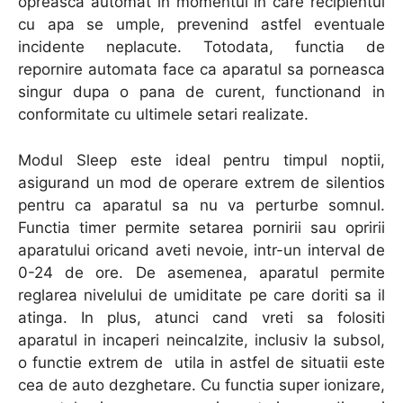
opreasca automat in momentul in care recipientul
cu apa se umple, prevenind astfel eventuale
incidente neplacute. Totodata, functia de
repornire automata face ca aparatul sa porneasca
singur dupa o pana de curent, functionand in
conformitate cu ultimele setari realizate.
Modul Sleep este ideal pentru timpul noptii,
asigurand un mod de operare extrem de silentios
pentru ca aparatul sa nu va perturbe somnul.
Functia timer permite setarea pornirii sau opririi
aparatului oricand aveti nevoie, intr-un interval de
0-24 de ore. De asemenea, aparatul permite
reglarea nivelului de umiditate pe care doriti sa il
atinga. In plus, atunci cand vreti sa folositi
aparatul in incaperi neincalzite, inclusiv la subsol,
o functie extrem de utila in astfel de situatii este
cea de auto dezghetare. Cu functia super ionizare,