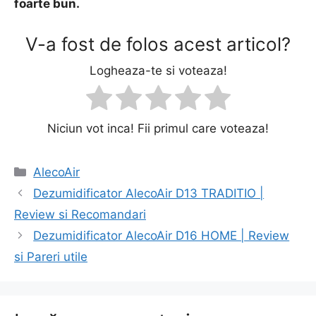
foarte bun.
V-a fost de folos acest articol?
Logheaza-te si voteaza!
Niciun vot inca! Fii primul care voteaza!
Categorii
AlecoAir
Navigare
Dezumidificator AlecoAir D13 TRADITIO |
în
Review si Recomandari
articole
Dezumidificator AlecoAir D16 HOME | Review
si Pareri utile