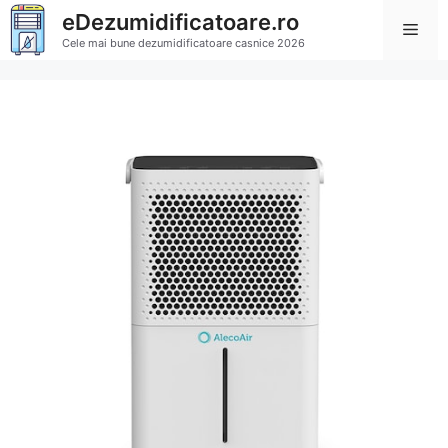
Sari
eDezumidificatoare.ro
Men
la
Cele mai bune dezumidificatoare casnice 2026
conținut