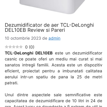
Dezumidificator de aer TCL-DeLonghi
DEL10EB Review si Pareri
10 octombrie 2023
de
admin
0
(
0
)
TCL-DeLonghi DEL10EB
este un dezumidificator
casnic ce poate oferi un mediu mai curat si mai
sanatos intregii familii. Acesta este un dispozitiv
eficient, proiectat pentru a imbunatati calitatea
aerului intr-un spatiu de pana la 25 de metri
patrati.
Unul dintre aspectele sale semnificative este
capacitatea de dezumidificare de 10 litri in 24 de
ore. Acest lucru se dovedeste a fi extrem de util in