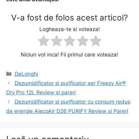
V-a fost de folos acest articol?
Logheaza-te si voteaza!
Niciun vot inca! Fii primul care voteaza!
Categorii
DeLonghi
Navigare
Dezumidificator si purificator aer Freezy Air®
în
Dry Pro 12L Review si pareri
articole
Dezumidificator si purificator cu consum redus
de energie AlecoAir D26 PURIFY Review si Pareri