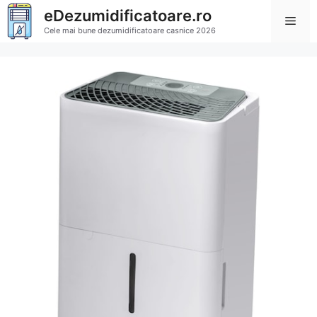
Sari
eDezumidificatoare.ro
Men
la
Cele mai bune dezumidificatoare casnice 2026
conținut