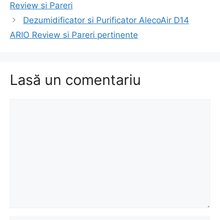
în
Review si Pareri
articole
Dezumidificator si Purificator AlecoAir D14
ARIO Review si Pareri pertinente
Lasă un comentariu
Comentariu