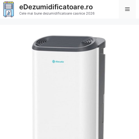
Sari
eDezumidificatoare.ro
Men
la
Cele mai bune dezumidificatoare casnice 2026
conținut