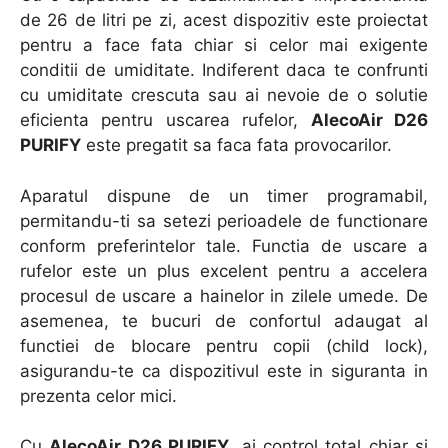
de 26 de litri pe zi, acest dispozitiv este proiectat
pentru a face fata chiar si celor mai exigente
conditii de umiditate. Indiferent daca te confrunti
cu umiditate crescuta sau ai nevoie de o solutie
eficienta pentru uscarea rufelor,
AlecoAir D26
PURIFY
este pregatit sa faca fata provocarilor.
Aparatul dispune de un timer programabil,
permitandu-ti sa setezi perioadele de functionare
conform preferintelor tale. Functia de uscare a
rufelor este un plus excelent pentru a accelera
procesul de uscare a hainelor in zilele umede. De
asemenea, te bucuri de confortul adaugat al
functiei de blocare pentru copii (child lock),
asigurandu-te ca dispozitivul este in siguranta in
prezenta celor mici.
Cu
AlecoAir D26 PURIFY
, ai control total chiar si