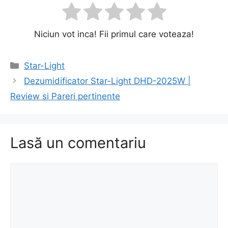
Niciun vot inca! Fii primul care voteaza!
Categorii
Star-Light
Navigare
Dezumidificator Star-Light DHD-2025W |
în
Review si Pareri pertinente
articole
Lasă un comentariu
Comentariu