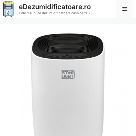
Sari
eDezumidificatoare.ro
Men
la
Cele mai bune dezumidificatoare casnice 2026
conținut