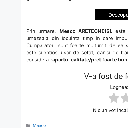
Descoper
Prin urmare,
Meaco ARETEONE12L
este
umezeala din locuinta timp in care imbunat
Cumparatorii sunt foarte multumiti de ea 
este silentios, usor de setat, dar si de t
considera
raportul calitate/pret foarte bun
V-a fost de f
Logheaz
Niciun vot inca!
Categorii
Meaco