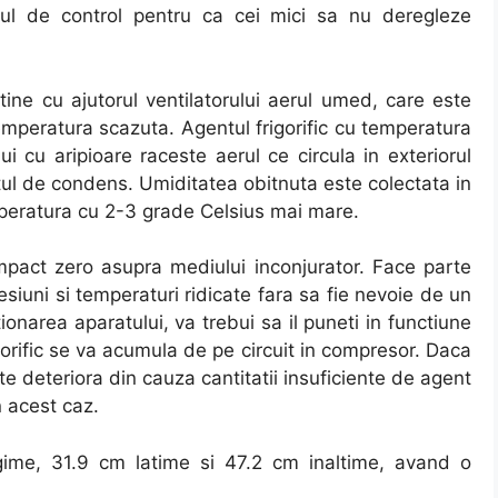
oul de control pentru ca cei mici sa nu deregleze
ine cu ajutorul ventilatorului aerul umed, care este
temperatura scazuta. Agentul frigorific cu temperatura
ui cu aripioare raceste aerul ce circula in exteriorul
ul de condens. Umiditatea obitnuta este colectata in
temperatura cu 2-3 grade Celsius mai mare.
 impact zero asupra mediului inconjurator. Face parte
esiuni si temperaturi ridicate fara sa fie nevoie de un
narea aparatului, va trebui sa il puneti in functiune
gorific se va acumula de pe circuit in compresor. Daca
e deteriora din cauza cantitatii insuficiente de agent
n acest caz.
ime, 31.9 cm latime si 47.2 cm inaltime, avand o