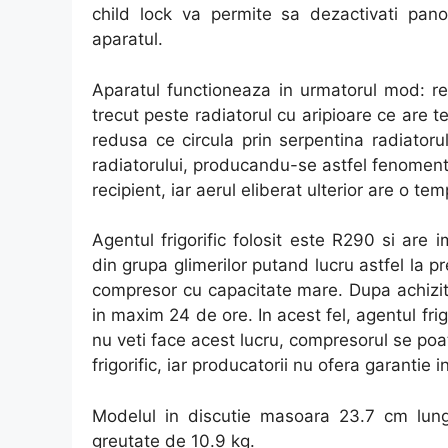
child lock va permite sa dezactivati pan
aparatul.
Aparatul functioneaza in urmatorul mod: ret
trecut peste radiatorul cu aripioare ce are 
redusa ce circula prin serpentina radiatorul
radiatorului, producandu-se astfel fenoment
recipient, iar aerul eliberat ulterior are o 
Agentul frigorific folosit este R290 si are
din grupa glimerilor putand lucru astfel la pr
compresor cu capacitate mare. Dupa achizitio
in maxim 24 de ore. In acest fel, agentul fri
nu veti face acest lucru, compresorul se poat
frigorific, iar producatorii nu ofera garantie i
Modelul in discutie masoara 23.7 cm lung
greutate de 10.9 kg.