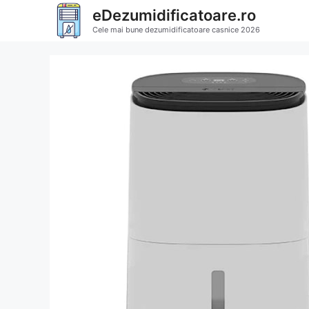
Sari
eDezumidificatoare.ro
la
Cele mai bune dezumidificatoare casnice 2026
conținut