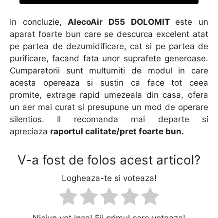
In concluzie,
AlecoAir D55 DOLOMIT
este un
aparat foarte bun care se descurca excelent atat
pe partea de dezumidificare, cat si pe partea de
purificare, facand fata unor suprafete generoase.
Cumparatorii sunt multumiti de modul in care
acesta opereaza si sustin ca face tot ceea
promite, extrage rapid umezeala din casa, ofera
un aer mai curat si presupune un mod de operare
silentios. Il recomanda mai departe si
apreciaza
raportul calitate/pret foarte bun.
V-a fost de folos acest articol?
Logheaza-te si voteaza!
Niciun vot inca! Fii primul care voteaza!