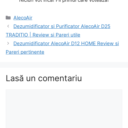
Categorii
AlecoAir
Navigare
Dezumidificator si Purificator AlecoAir D25
în
TRADITIO | Review si Pareri utile
articole
Dezumidificator AlecoAir D12 HOME Review si
Pareri pertinente
Lasă un comentariu
Comentariu