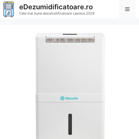
Sari
eDezumidificatoare.ro
Men
la
Cele mai bune dezumidificatoare casnice 2026
conținut