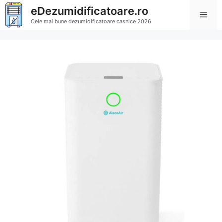
Sari
eDezumidificatoare.ro
Men
la
Cele mai bune dezumidificatoare casnice 2026
conținut