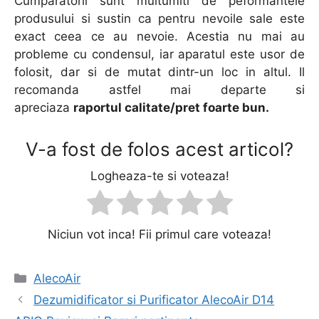
Cumparatorii sunt multumiti de peformantele
produsului si sustin ca pentru nevoile sale este
exact ceea ce au nevoie. Acestia nu mai au
probleme cu condensul, iar aparatul este usor de
folosit, dar si de mutat dintr-un loc in altul. Il
recomanda astfel mai departe si
apreciaza
raportul calitate/pret foarte bun.
V-a fost de folos acest articol?
Logheaza-te si voteaza!
Niciun vot inca! Fii primul care voteaza!
Categorii
AlecoAir
Navigare
Dezumidificator si Purificator AlecoAir D14
în